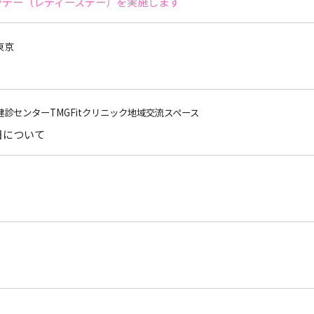
サンデー（レディースデー）を実施します
東京
看護健診センターTMGFitクリニック地域交流スペース
日について