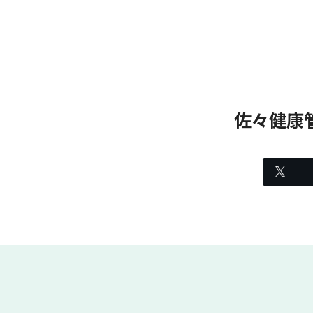
投
稿
の
ペ
ー
佐々健康
ジ
送
り