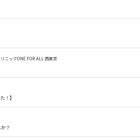
ニックONE FOR ALL 西東京
した！】
んか？