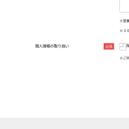
※営
※３
個人情報の取り扱い
必須
※ご