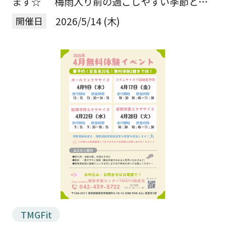
ます☆ 梅雨入り前の過ごしやすい季節とな
りました🌞 「安心して動かせる身体づくり」
開催日
2026/5/14 (木)
を始めてみませんか？ 今から運動習慣をつけ
るこ […]
TMGFit