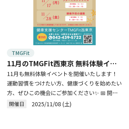
TMGFit
11月のTMGFit西東京 無料体験イベ
ントを開催します！
11月も無料体験イベントを開催いたします！
運動習慣をつけたい方、健康づくりを始めたい
方、ぜひこの機会にご参加ください✨ 📅 開催
日：11月6日（木）、11月11日（火）、11月
開催日
2025/11/08 (土)
17日（月）、11月28日（金） 📍 場所 […]