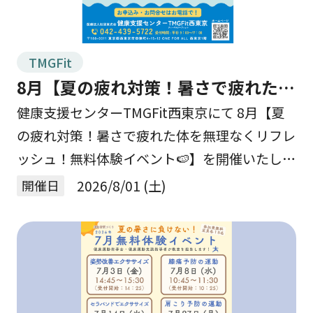
TMGFit
8月【夏の疲れ対策！暑さで疲れた体
を無理なくリフレッシュ！無料体験
健康支援センターTMGFit西東京にて 8月【夏
の疲れ対策！暑さで疲れた体を無理なくリフレ
イベント🍉】を開催します☆
ッシュ！無料体験イベント🍉】を開催いたしま
す☆ 連日の厳しい暑さに、いよいよ夏本番
開催日
2026/8/01 (土)
を感じる毎日となりました🌞 暑い日が続く
と、 […]