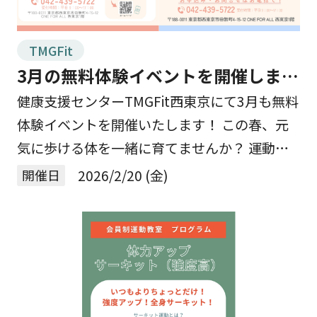
TMGFit
3月の無料体験イベントを開催しま
す！
健康支援センターTMGFit西東京にて3月も無料
体験イベントを開催いたします！ この春、元
気に歩ける体を一緒に育てませんか？ 運動習
慣をつけたい方、健康づくりを始めたい方、ぜ
開催日
2026/2/20 (金)
ひこの機会にご参加ください✨ 運動初心者
で […]