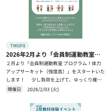
TMGFit
2026年2月より「会員制運動教室プ
ログラム！体力アップサーキット
２月より「会員制運動教室 プログラム！体力
アップサーキット（強度高）」をスタートいた
（強度高）」開始！
します！ 少し負荷を上げて、ゆっくり確実
に元気な身体を育てていきませんか？ 今月か
開催日
2026/2/03 (火)
ら、いつもより少し強度を上げたい方にぴった
りの【高 […]