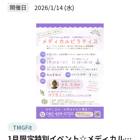
ひこの機会にご参加ください✨ 運動初心者
開催日
2026/1/14 (水)
でも安心のプログラムをご用意！ 健康的な体
づくり […]
TMGFit
1月限定特別イベント☆メディカルピ