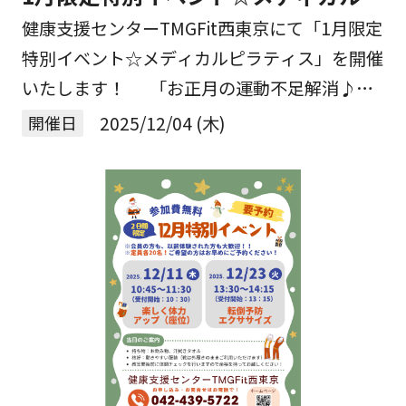
ラティスを開催！
健康支援センターTMGFit西東京にて「1月限定
特別イベント☆メディカルピラティス」を開催
いたします！ 「お正月の運動不足解消♪」
こんな方にぴったりの、身体を整えながら気持
開催日
2025/12/04 (木)
ちもスッキリできるプログラムを1月に開催し
[…]