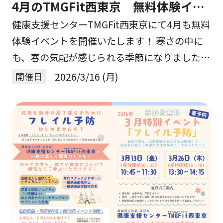
4月のTMGFit西東京 無料体験イベ
ントを開催します！
健康支援センターTMGFit西東京にて4月も無料
体験イベントを開催いたします！ 寒さの中に
も、春の気配が感じられる季節になりました。
気持ちよく体を動かして、元気にお花見に出か
開催日
2026/3/16 (月)
けられる身体づくりを始めてみませんか？ 運
動 […]