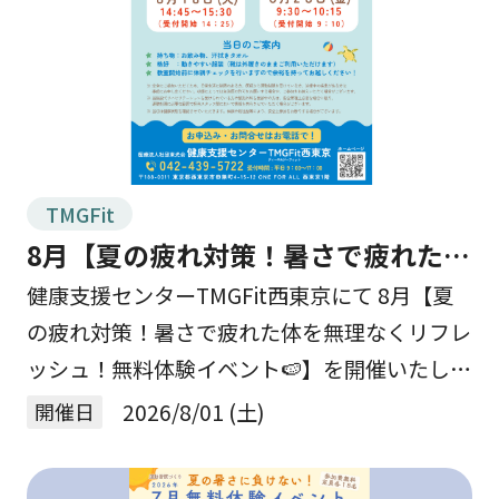
TMGFit
8月【夏の疲れ対策！暑さで疲れた体
を無理なくリフレッシュ！無料体験
健康支援センターTMGFit西東京にて 8月【夏
の疲れ対策！暑さで疲れた体を無理なくリフレ
イベント🍉】を開催します☆
ッシュ！無料体験イベント🍉】を開催いたしま
す☆ 連日の厳しい暑さに、いよいよ夏本番
開催日
2026/8/01 (土)
を感じる毎日となりました🌞 暑い日が続く
と、 […]