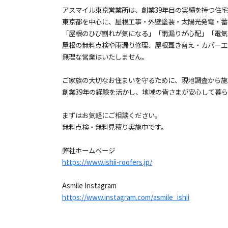
アスマイル東京営業所は、創業39年目の実績を持つ住
東京都を中心に、屋根工事・外壁塗装・太陽光発電・蓄
「屋根のひび割れが気になる」「雨漏りが心配」「電気
屋根の無料点検や雨漏り修理、屋根葺き替え・カバー工
無理な営業はいたしません。
ご家族の大切なお住まいを守るために、現地調査から施
創業39年の経験を活かし、地域の皆さまが安心して暮
まずはお気軽にご相談ください。
無料点検・無料見積り実施中です。
弊社ホームページ
https://www.ishii-roofers.jp/
Asmile Instagram
https://www.instagram.com/asmile_ishii