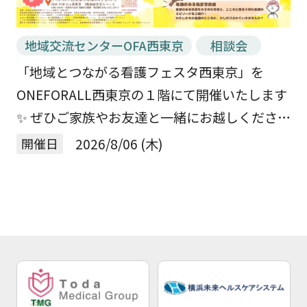
地域交流センターOFA西東京
相談会
「地域とつながる看護フェスタ西東京」を
ONEFORALL西東京の１階にて開催いたします
✨ ぜひご家族やお友達と一緒にお越しください
😊 📅 日時 2026年9月5日（土） 10：00～
開催日
2026/8/06 (木)
15：00 📍 場所 ONE […]