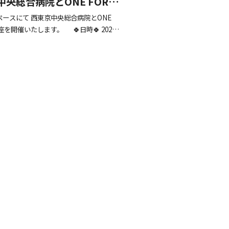
央総合病院とONE FOR
公開講座を開催！
ースにて 西東京中央総合病院とONE
座を開催いたします。 🍀日時🍀 2026
13 ：30開場 […]