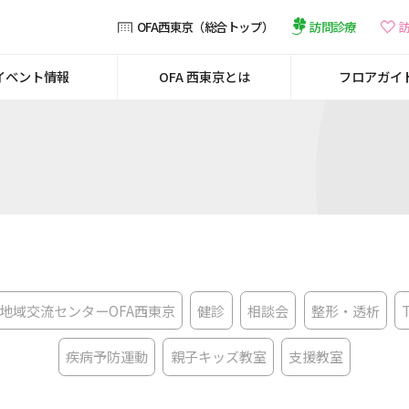
訪問診療
OFA西東京（総合トップ）
イベント情報
OFA 西東京とは
フロアガイ
地域交流センターOFA西東京
健診
相談会
整形・透析
疾病予防運動
親子キッズ教室
支援教室