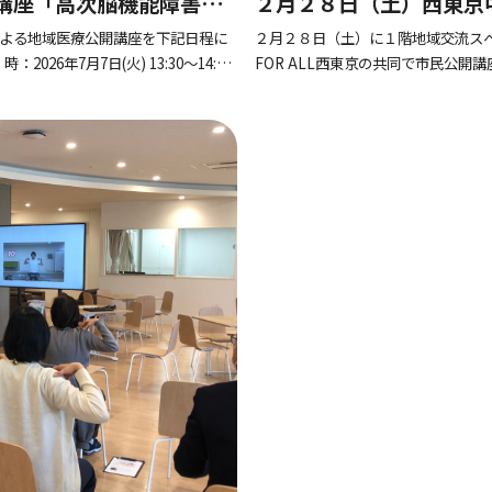
開講座「高次脳機能障害」
２月２８日（土）西東京中
ALL西東京の共同で市民
による地域医療公開講座を下記日程に
２月２８日（土）に１階地域交流スペ
26年7月7日(火) 13:30～14:30
FOR ALL西東京の共同で市民公開講
特別顧問 渡邉 […]
年2月28日（土）14 ：00 ～15 ：00 （