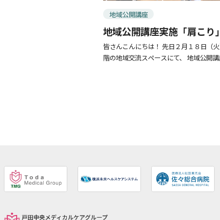
地域公開講座
地域公開講座実施「肩こり
ました！
皆さんこんにちは！ 先日２月１８日（火）
階の地域交流スペースにて、 地域公開
た。 理学療法士による講義をはじめ、
ら、肩 […]