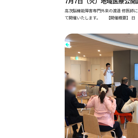
7月7日（火）地域医療公
とはなに？を開催します！
高次脳機能障害専門外来の渡邉 修医師
て開催いたします。 【開催概要】 日 時：20
講 師：TMG本部リハビリテーション医療