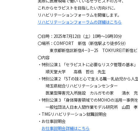
実際に医療現場で働いているセラピストの方々、
これからセラピストを目指したい方向けに、
リハビリテーションフォーラムを開催します。
リハビリテーションフォーラムの詳細はこちら
〇日時：2025年7月12日（土）10時～16時30分
〇場所：COMFORT 新宿（新宿駅より徒歩5分）
東京都新宿区新宿4－3－25 TOKYUREIT新宿ビ
〇内容
・特別公演１「セラピストに必要なリスク管理の基本」
順天堂大学 高橋 哲也 先生
・特別公演２「STの技と心で支える職―乳幼児から人
埼玉県総合リハビリテーションセンター
医業型障害児入所施設 カルガモの家 清水 充
・特別公演３「身体障害領域でのMOHOの活用ー事
一般社団法人日本人間作業モデル研究所 山田 孝
・TMGリハビリテーション就職説明会
・お仕事説明会
お仕事説明会詳細はこちら