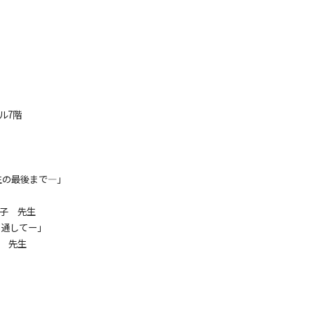
ル7階
生の最後まで―」
子 先生
例を通してー」
 先生