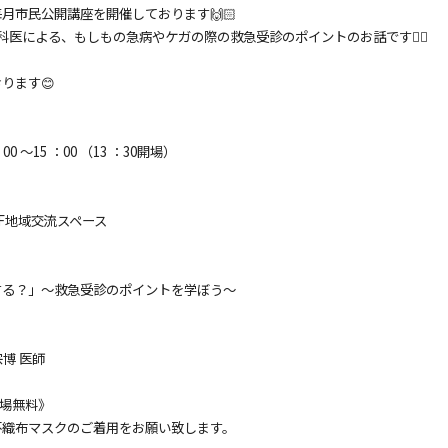
月市民公開講座を開催しております🙌🏻
科医による、もしもの急病やケガの際の救急受診のポイントのお話です💁‍♀️
ります😊
00 ～15 ：00 （13 ：30開場）
 １F地域交流スペース
する？」～救急受診のポイントを学ぼう～
宗博 医師
車場無料》
不織布マスクのご着用をお願い致します。