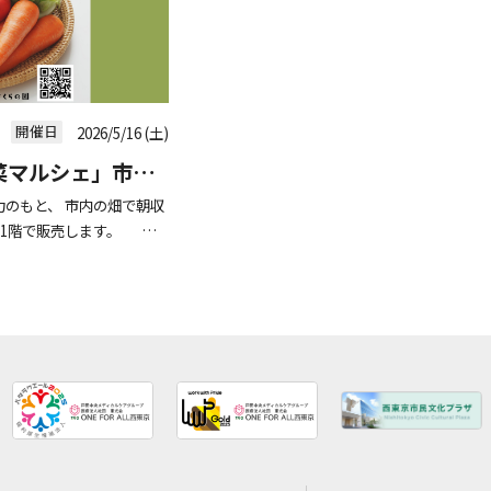
開催日
2026/5/16 (土)
菜マルシェ」市内
のもと、 市内の畑で朝収
京の1階で販売します。 🥬
ください🥬 ■日時 6
]