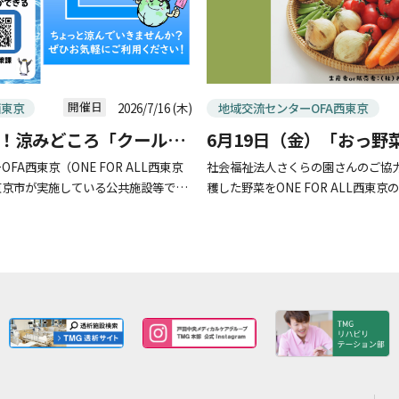
開催日
2026/7/16 (木)
西東京
地域交流センターOFA西東京
！涼みどころ「クールシ
6月19日（金）「おっ野
してご利用下さい🌤️
産 朝どれ野菜の直売
A西東京（ONE FOR ALL西東京
社会福祉法人さくらの園さんのご協力
東京市が実施している公共施設等で涼
穫した野菜をONE FOR ALL西東
クールシェアスポット」に賛同し、厳
新鮮な朝どれ野菜を是非お召し上がり
ころ”として自 […]
月19日（金）午後1時30分から販 […