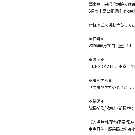
西東京中央総合病院では毎
6月の市民公開講座は救急
皆様のご来場お待ちしてお
🍀日時🍀
2026年6月20日（土）14 ：
🍀場所🍀
ONE FOR ALL西東京
🍀講座内容🍀
「急病やケガのときどう
🍀講師🍀
院長補佐/救急科 部長 林 
《入場無料/予約不要/駐
◆当日は、感染防止の為