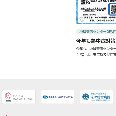
地域交流センターOFA
今年も熱中症対策
ェアスポット」と
今年も、地域交流センターOF
１階）は、東京都及び西
をシェアする「TOKYO
しい暑さをしのげる”涼みど