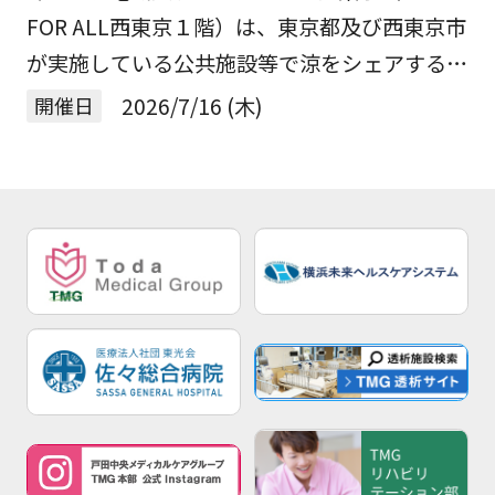
FOR ALL西東京１階）は、東京都及び西東京市
下さい🌤️
が実施している公共施設等で涼をシェアする
「TOKYOクールシェアスポット」に賛同し、
開催日
2026/7/16 (木)
厳しい暑さをしのげる”涼みどころ”として自
[…]