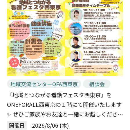
地域交流センターOFA西東京
相談会
「地域とつながる看護フェスタ西東京」を
ONEFORALL西東京の１階にて開催いたします
✨ ぜひご家族やお友達と一緒にお越しください
😊 📅 日時 2026年9月5日（土） 10：00～
開催日
2026/8/06 (木)