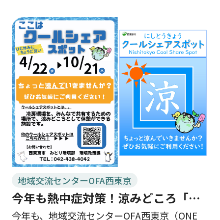
15：00 📍 場所 ONE […]
地域交流センターOFA西東京
今年も熱中症対策！涼みどころ「ク
ールシェアスポット」としてご利用
今年も、地域交流センターOFA西東京（ONE